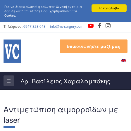
Για να διασφαλιστεί η καλύτερη δυνατή εμπειρία
Το κατάλαβα
σας σε αυτή την ιστoσελίδα, χρησιμοποιούνται
Cookies.
Τηλέφωνο:
6947 828 048
info@vc-surgery.com
Επικοινωνήστε μαζί μας
Αντιμετώπιση αιμορροΐδων με
laser