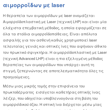
αιμορροΐδων με
laser
Η θεραπεία των αιμορροΐδων με laser ονομάζεται
Αιμορροϊδοπλαστική με Laser (τεχνική LHP) και είναι μία
ελάχιστα επεμβατική μέθοδος, η οποία εφαρμόζεται σε
όλα τα στάδια αιμορροΐδοπάθειας. Είναι απόλυτα
ασφαλής για τον ασθενή καθώς χρησιμοποιεί laser
τελευταίας γενιάς και οπτικές ίνες που αφήνουν άθικτο
τον πρωκτικό σφιγκτήρα. Η αιμορροϊδοπλαστική με Laser
(τεχνική Advanced LHP) είναι η πιο εξελιγμένη μέθοδος
θεραπείας των αιμορροΐδων που υπάρχει αυτή τη
στιγμή, ξεπερνώντας σε αποτελεσματικότητα όλες τις
προηγούμενες.
Μέσω μιας μικρής τομής στην επιφάνεια του
πρωκτοδέρματος εισάγεται καθετήρας οπτικής ίνας
λέιζερ, που οδηγείται υποβλεννογόνια στη βάση του
αιμορροϊδικού όζου. H οπτική ίνα διέρχεται μέσω μίας