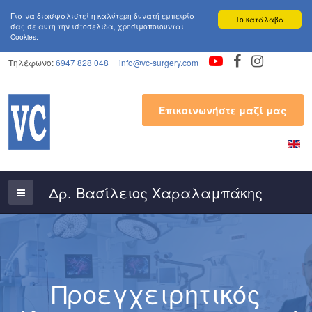
Για να διασφαλιστεί η καλύτερη δυνατή εμπειρία
Το κατάλαβα
σας σε αυτή την ιστoσελίδα, χρησιμοποιούνται
Cookies.
Τηλέφωνο:
6947 828 048
info@vc-surgery.com
Επικοινωνήστε μαζί μας
Προεγχειρητικός