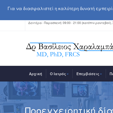
Για να διασφαλιστεί η καλύτερη δυνατή εμπειρία
Δευτέρα - Παρασκευή: 09:00 - 21:00 (κατόπιν ραντεβού),
Αρχική
Ο Ιατρός
Επεμβάσεις
Π
Προεγχειρητική δί