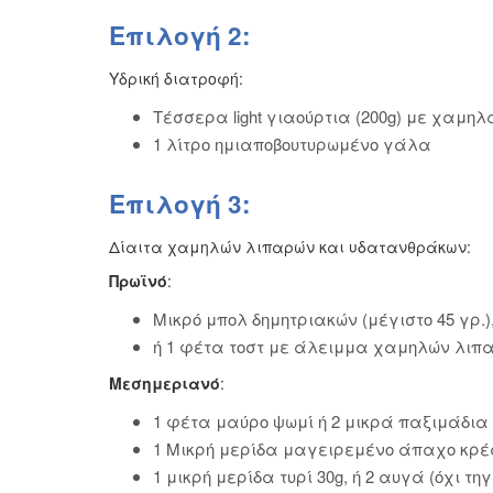
Επιλογή 2:
Υδρική διατροφή:
Τέσσερα light γιαούρτια (200g) με χαμη
1 λίτρο ημιαποβουτυρωμένο γάλα
Επιλογή 3:
Δίαιτα χαμηλών λιπαρών και υδατανθράκων:
Πρωϊνό
:
Μικρό μπολ δημητριακών (μέγιστο 45 γρ.
ή 1 φέτα τοστ με άλειμμα χαμηλών λιπ
Μεσημεριανό
:
1 φέτα μαύρο ψωμί ή 2 μικρά παξιμάδια 
1 Μικρή μερίδα μαγειρεμένο άπαχο κρέα
1 μικρή μερίδα τυρί 30g, ή 2 αυγά (όχι τη