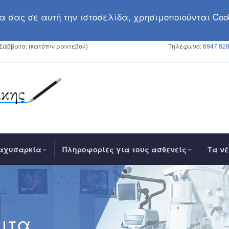
 σας σε αυτή την ιστoσελίδα, χρησιμοποιούνται Cook
 Σάββατο: (κατόπιν ραντεβού)
Τηλέφωνο:
6947 828
αχυσαρκία
Πληροφορίες για τους ασθενείς
Τα ν
αιτα