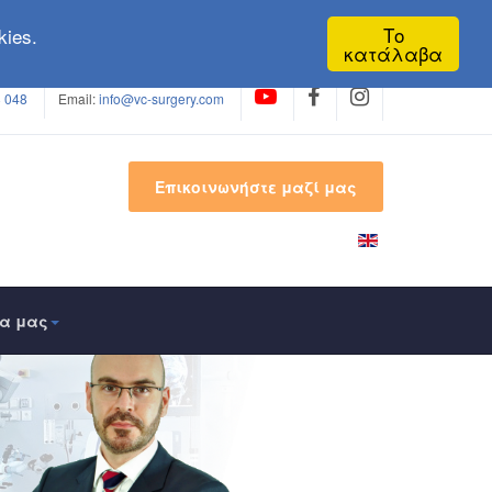
Το
ies.
κατάλαβα
 048
Email:
info@vc-surgery.com
Επικοινωνήστε μαζί μας
έα μας