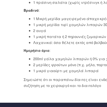
1 πράσινη σαλάτα (χωρίς ντρέσινγκ ή λά
Βραδινό
:
1 Μικρή μερίδα μαγειρεμένο άπαχο κρέα
1 μικρή μερίδα τυρί χαμηλών λιπαρών 30
2 αυγά
1 μικρή πατάτα ή 2 πηρουνιές ζυμαρικών 
Λαχανικά: όσα θέλετε εκτός από βολβού
Ημερήσιο όριο
:
200ml γάλα χαμηλών λιπαρών ή 0% για 
2 μερίδες φρούτων μόνο (π.χ. μήλο, πορ
1 μικρό γιαούρτι με χαμηλά λιπαρά
Σημειώστε ότι οι παραπάνω δίαιτες είναι ενδε
συζήτηση με το χειρουργό και το διαιτολόγο