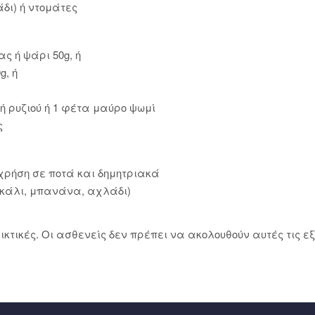
δι) ή ντομάτες
ς ή ψάρι 50g, ή
g, ή
ή ρυζιού ή 1 φέτα μαύρο ψωμί
ς
χρήση σε ποτά και δημητριακά
τοκάλι, μπανάνα, αχλάδι)
ικτικές. Οι ασθενείς δεν πρέπει να ακολουθούν αυτές τις ε