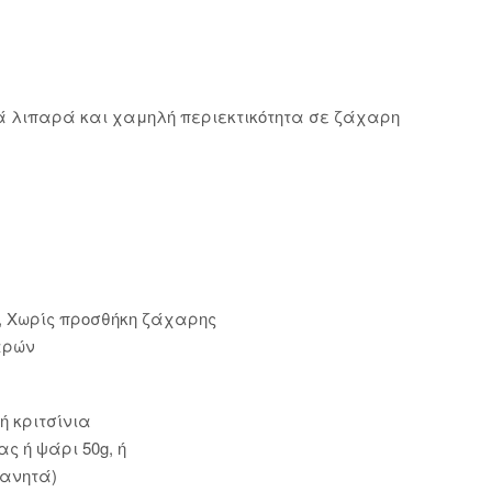
λά λιπαρά και χαμηλή περιεκτικότητα σε ζάχαρη
), Χωρίς προσθήκη ζάχαρης
αρών
ή κριτσίνια
ς ή ψάρι 50g, ή
γανητά)