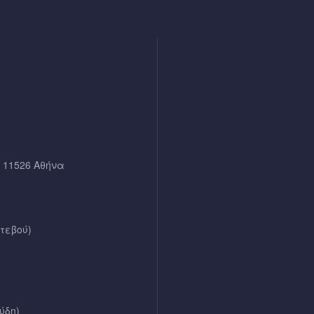
, 11526 Αθήνα
ντεβού)
ύδη)