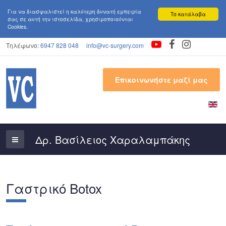
Για να διασφαλιστεί η καλύτερη δυνατή εμπειρία
Το κατάλαβα
σας σε αυτή την ιστoσελίδα, χρησιμοποιούνται
Cookies.
Τηλέφωνο:
6947 828 048
info@vc-surgery.com
Επικοινωνήστε μαζί μας
Γαστρικό Botox